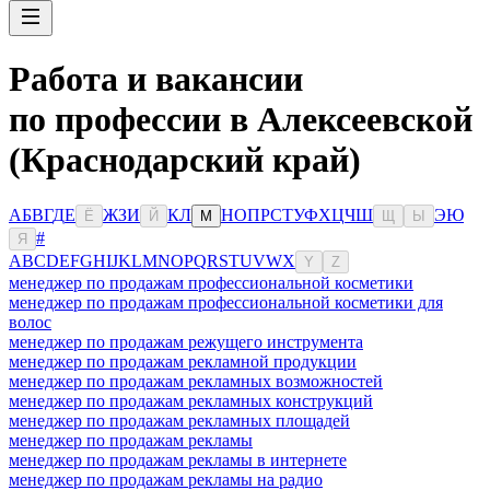
Работа и вакансии
по профессии в Алексеевской
(Краснодарский край)
А
Б
В
Г
Д
Е
Ж
З
И
К
Л
Н
О
П
Р
С
Т
У
Ф
Х
Ц
Ч
Ш
Э
Ю
Ё
Й
М
Щ
Ы
#
Я
A
B
C
D
E
F
G
H
I
J
K
L
M
N
O
P
Q
R
S
T
U
V
W
X
Y
Z
менеджер по продажам профессиональной косметики
менеджер по продажам профессиональной косметики для
волос
менеджер по продажам режущего инструмента
менеджер по продажам рекламной продукции
менеджер по продажам рекламных возможностей
менеджер по продажам рекламных конструкций
менеджер по продажам рекламных площадей
менеджер по продажам рекламы
менеджер по продажам рекламы в интернете
менеджер по продажам рекламы на радио