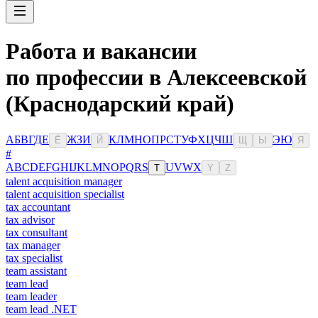
Работа и вакансии
по профессии в Алексеевской
(Краснодарский край)
А
Б
В
Г
Д
Е
Ж
З
И
К
Л
М
Н
О
П
Р
С
Т
У
Ф
Х
Ц
Ч
Ш
Э
Ю
Ё
Й
Щ
Ы
Я
#
A
B
C
D
E
F
G
H
I
J
K
L
M
N
O
P
Q
R
S
U
V
W
X
T
Y
Z
talent acquisition manager
talent acquisition specialist
tax accountant
tax advisor
tax consultant
tax manager
tax specialist
team assistant
team lead
team leader
team lead .NET