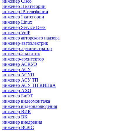
инженер Cisco
инженер II категории
инженер IP-телефонии
инженер I категории
инженер Linux
инженер Service Desk
инженер VoIP
инженер авторского надзора
инженер-автоэлектрик
инженер-администратор
инженер-аналитик
инженер-архитектор
инженер АСКУЭ
инженер АСУ
инженер АСУП
инженер АСУ ТП
инженер АСУ ТП КИПиА
инженер АХО
инженер БиОТ
инженер видеомонтажа
инженер видеонаблюдения
инженер ВИК
инженер ВК
инженер внедрения
инженер ВОЛС