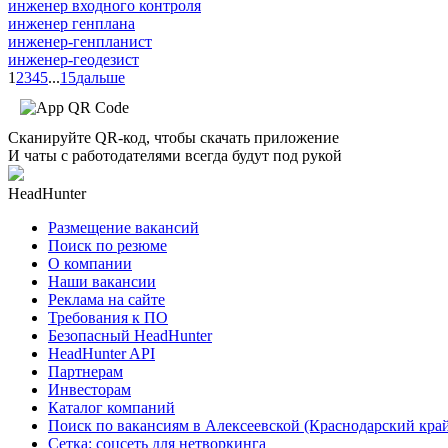
инженер входного контроля
инженер генплана
инженер-генпланист
инженер-геодезист
1
2
3
4
5
...
15
дальше
Сканируйте QR-код, чтобы скачать приложение
И чаты с работодателями всегда будут под рукой
HeadHunter
Размещение вакансий
Поиск по резюме
О компании
Наши вакансии
Реклама на сайте
Требования к ПО
Безопасный HeadHunter
HeadHunter API
Партнерам
Инвесторам
Каталог компаний
Поиск по вакансиям в Алексеевской (Краснодарский кра
Сетка: соцсеть для нетворкинга