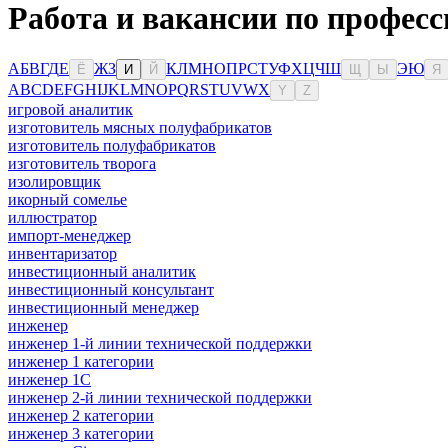
Работа и вакансии по професс
А
Б
В
Г
Д
Е
Ж
З
К
Л
М
Н
О
П
Р
С
Т
У
Ф
Х
Ц
Ч
Ш
Э
Ю
Ё
И
Й
Щ
Ы
Я
A
B
C
D
E
F
G
H
I
J
K
L
M
N
O
P
Q
R
S
T
U
V
W
X
Y
Z
игровой аналитик
изготовитель мясных полуфабрикатов
изготовитель полуфабрикатов
изготовитель творога
изолировщик
икорный сомелье
иллюстратор
импорт-менеджер
инвентаризатор
инвестиционный аналитик
инвестиционный консультант
инвестиционный менеджер
инженер
инженер 1-й линии технической поддержки
инженер 1 категории
инженер 1С
инженер 2-й линии технической поддержки
инженер 2 категории
инженер 3 категории