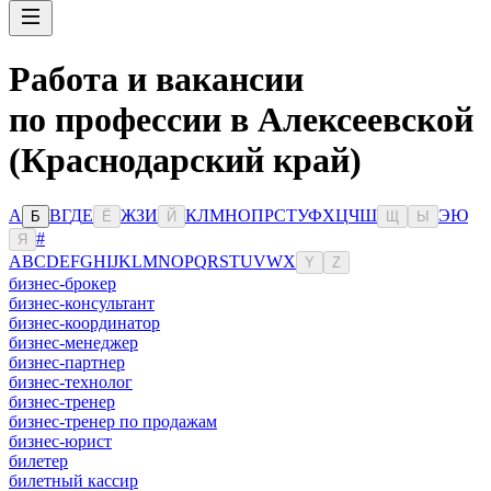
Работа и вакансии
по профессии в Алексеевской
(Краснодарский край)
А
В
Г
Д
Е
Ж
З
И
К
Л
М
Н
О
П
Р
С
Т
У
Ф
Х
Ц
Ч
Ш
Э
Ю
Б
Ё
Й
Щ
Ы
#
Я
A
B
C
D
E
F
G
H
I
J
K
L
M
N
O
P
Q
R
S
T
U
V
W
X
Y
Z
бизнес-брокер
бизнес-консультант
бизнес-координатор
бизнес-менеджер
бизнес-партнер
бизнес-технолог
бизнес-тренер
бизнес-тренер по продажам
бизнес-юрист
билетер
билетный кассир