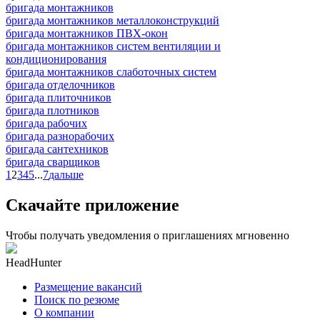
бригада монтажников
бригада монтажников металлоконструкций
бригада монтажников ПВХ-окон
бригада монтажников систем вентиляции и
кондиционирования
бригада монтажников слаботочных систем
бригада отделочников
бригада плиточников
бригада плотников
бригада рабочих
бригада разнорабочих
бригада сантехников
бригада сварщиков
1
2
3
4
5
...
7
дальше
Скачайте приложение
Чтобы получать уведомления о приглашениях мгновенно
HeadHunter
Размещение вакансий
Поиск по резюме
О компании