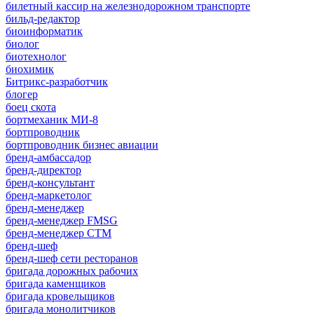
билетный кассир на железнодорожном транспорте
бильд-редактор
биоинформатик
биолог
биотехнолог
биохимик
Битрикс-разработчик
блогер
боец скота
бортмеханик МИ-8
бортпроводник
бортпроводник бизнес авиации
бренд-амбассадор
бренд-директор
бренд-консультант
бренд-маркетолог
бренд-менеджер
бренд-менеджер FMSG
бренд-менеджер СТМ
бренд-шеф
бренд-шеф сети ресторанов
бригада дорожных рабочих
бригада каменщиков
бригада кровельщиков
бригада монолитчиков