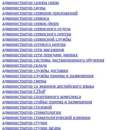
администратор салона связи
администратор сауны
администратор серверов приложений
администратор сервиса
администратор сервис-бюро
администратор сервисного отдела
администратор сервисного центра
администратор сервисной службы
администратор сетевого центра
администратор сети магазинов
администратор сети передачи данных
администратор системы дистанционного обучения
администратор склада
администратор службы доставки
администратор службы приема и размещения
администратор смены
администратор со знанием английского языка
администратор СПиР
администратор спортивного комплекса
администратор стойки приема и размещения
администратор столовой
администратор стоматологии
администратор стоматологической клиники
администратор студии
администратор студии загара