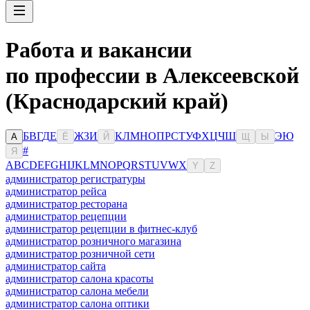
Работа и вакансии
по профессии в Алексеевской
(Краснодарский край)
Б
В
Г
Д
Е
Ж
З
И
К
Л
М
Н
О
П
Р
С
Т
У
Ф
Х
Ц
Ч
Ш
Э
Ю
А
Ё
Й
Щ
Ы
#
Я
A
B
C
D
E
F
G
H
I
J
K
L
M
N
O
P
Q
R
S
T
U
V
W
X
Y
Z
администратор регистратуры
администратор рейса
администратор ресторана
администратор рецепции
администратор рецепции в фитнес-клуб
администратор розничного магазина
администратор розничной сети
администратор сайта
администратор салона красоты
администратор салона мебели
администратор салона оптики