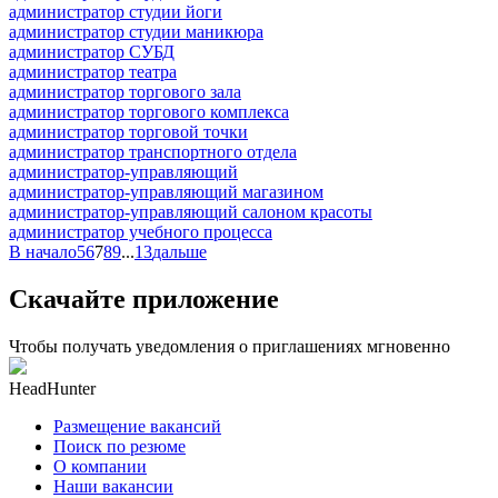
администратор студии йоги
администратор студии маникюра
администратор СУБД
администратор театра
администратор торгового зала
администратор торгового комплекса
администратор торговой точки
администратор транспортного отдела
администратор-управляющий
администратор-управляющий магазином
администратор-управляющий салоном красоты
администратор учебного процесса
В начало
5
6
7
8
9
...
13
дальше
Скачайте приложение
Чтобы получать уведомления о приглашениях мгновенно
HeadHunter
Размещение вакансий
Поиск по резюме
О компании
Наши вакансии