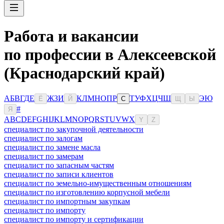
Работа и вакансии
по профессии в Алексеевской
(Краснодарский край)
А
Б
В
Г
Д
Е
Ж
З
И
К
Л
М
Н
О
П
Р
Т
У
Ф
Х
Ц
Ч
Ш
Э
Ю
Ё
Й
С
Щ
Ы
#
Я
A
B
C
D
E
F
G
H
I
J
K
L
M
N
O
P
Q
R
S
T
U
V
W
X
Y
Z
специалист по закупочной деятельности
специалист по залогам
специалист по замене масла
специалист по замерам
специалист по запасным частям
специалист по записи клиентов
специалист по земельно-имущественным отношениям
специалист по изготовлению корпусной мебели
специалист по импортным закупкам
специалист по импорту
специалист по импорту и сертификации