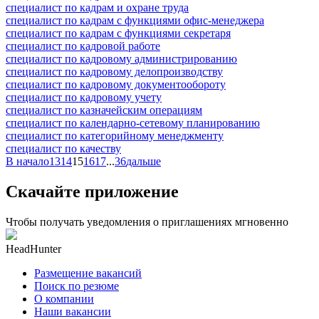
специалист по кадрам и охране труда
специалист по кадрам с функциями офис-менеджера
специалист по кадрам с функциями секретаря
специалист по кадровой работе
специалист по кадровому администрированию
специалист по кадровому делопроизводству
специалист по кадровому документообороту
специалист по кадровому учету
специалист по казначейским операциям
специалист по календарно-сетевому планированию
специалист по категорийному менеджменту
специалист по качеству
В начало
13
14
15
16
17
...
36
дальше
Скачайте приложение
Чтобы получать уведомления о приглашениях мгновенно
HeadHunter
Размещение вакансий
Поиск по резюме
О компании
Наши вакансии