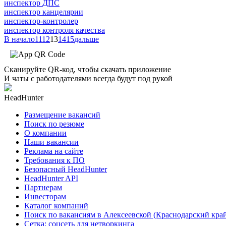
инспектор ДПС
инспектор канцелярии
инспектор-контролер
инспектор контроля качества
В начало
11
12
13
14
15
дальше
Сканируйте QR-код, чтобы скачать приложение
И чаты с работодателями всегда будут под рукой
HeadHunter
Размещение вакансий
Поиск по резюме
О компании
Наши вакансии
Реклама на сайте
Требования к ПО
Безопасный HeadHunter
HeadHunter API
Партнерам
Инвесторам
Каталог компаний
Поиск по вакансиям в Алексеевской (Краснодарский кра
Сетка: соцсеть для нетворкинга