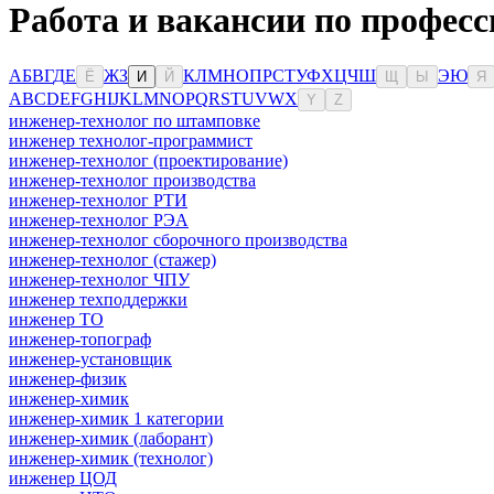
Работа и вакансии по професс
А
Б
В
Г
Д
Е
Ж
З
К
Л
М
Н
О
П
Р
С
Т
У
Ф
Х
Ц
Ч
Ш
Э
Ю
Ё
И
Й
Щ
Ы
Я
A
B
C
D
E
F
G
H
I
J
K
L
M
N
O
P
Q
R
S
T
U
V
W
X
Y
Z
инженер-технолог по штамповке
инженер технолог-программист
инженер-технолог (проектирование)
инженер-технолог производства
инженер-технолог РТИ
инженер-технолог РЭА
инженер-технолог сборочного производства
инженер-технолог (стажер)
инженер-технолог ЧПУ
инженер техподдержки
инженер ТО
инженер-топограф
инженер-установщик
инженер-физик
инженер-химик
инженер-химик 1 категории
инженер-химик (лаборант)
инженер-химик (технолог)
инженер ЦОД