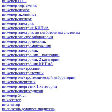
инженер ЦТО
инженер-чертежник
инженер-эколог
инженер-экономист
инженер-эксперт
инженер-электрик
инженер-электрик КИПиА
инженер-электрик по слаботочным системам
инженер электролаборатории
инженер-электромеханик
инженер-электромонтажник
инженер-электроник
инженер-электроник 1 категории
инженер-электроник 2 категории
инженер-электроник КИПиА
инженер электросвязи
инженер-электротехник
инженер электротехнической лаборатории
инженер-энергетик
инженер-энергетик 1 категории
инженер-энергоаудитор
инженер ЭТЛ
инкассатор
инспектор
инспектор-делопроизводитель