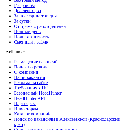
Вахтовый метод
График 5/2
Два через два
За последние три дня
За сутки
От прямых работодателей
Полный день
Полная занятость
Сменный график
HeadHunter
Размещение вакансий
Поиск по резюме
О компании
Наши вакансии
Реклама на сайте
Требования к ПО
Безопасный HeadHunter
HeadHunter API
Партнерам
Инвесторам
Каталог компаний
Поиск по вакансиям в Алексеевской (Краснодарский
край)
Сетка: соцсеть для нетворкинга