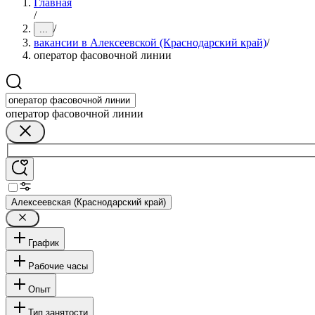
Главная
/
/
...
вакансии в Алексеевской (Краснодарский край)
/
оператор фасовочной линии
оператор фасовочной линии
Алексеевская (Краснодарский край)
График
Рабочие часы
Опыт
Тип занятости