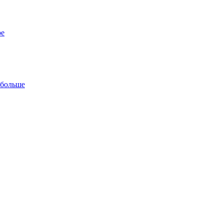
ре
 больше