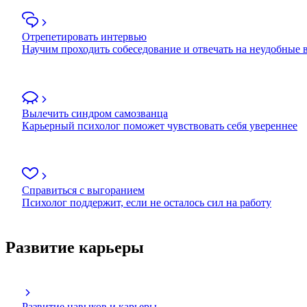
Отрепетировать интервью
Научим проходить собеседование и отвечать на неудобные
Вылечить синдром самозванца
Карьерный психолог поможет чувствовать себя увереннее
Справиться с выгоранием
Психолог поддержит, если не осталось сил на работу
Развитие карьеры
Развитие навыков и карьеры