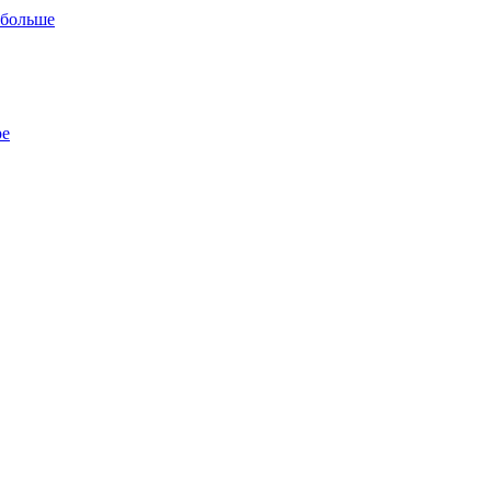
 больше
ре