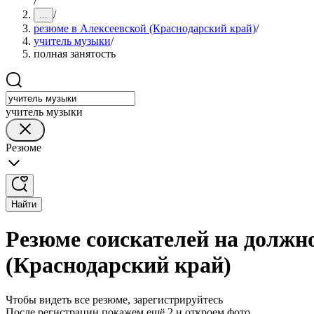
/
/
...
резюме в Алексеевской (Краснодарский край)
/
учитель музыки
/
полная занятость
учитель музыки
Резюме
Найти
Резюме соискателей на должн
(Краснодарский край)
Чтобы видеть все резюме, зарегистрируйтесь
После регистрации покажем ещё 2 и откроем фото