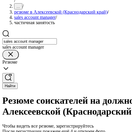
/
/
...
резюме в Алексеевской (Краснодарский край)
/
sales account manager
/
частичная занятость
sales account manager
Резюме
Найти
Резюме соискателей на должно
Алексеевской (Краснодарский
Чтобы видеть все резюме, зарегистрируйтесь
После регистрации покажем ещё 4 и откроем фото