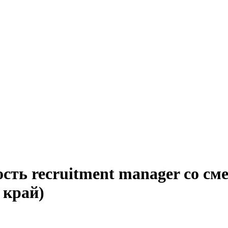
ость recruitment manager со с
 край)