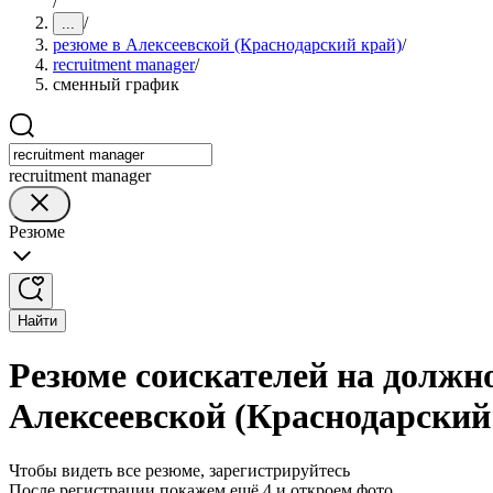
/
/
...
резюме в Алексеевской (Краснодарский край)
/
recruitment manager
/
сменный график
recruitment manager
Резюме
Найти
Резюме соискателей на должн
Алексеевской (Краснодарский
Чтобы видеть все резюме, зарегистрируйтесь
После регистрации покажем ещё 4 и откроем фото