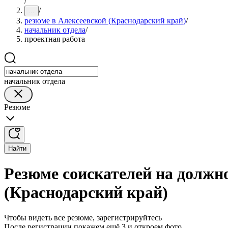
/
/
...
резюме в Алексеевской (Краснодарский край)
/
начальник отдела
/
проектная работа
начальник отдела
Резюме
Найти
Резюме соискателей на должн
(Краснодарский край)
Чтобы видеть все резюме, зарегистрируйтесь
После регистрации покажем ещё 3 и откроем фото