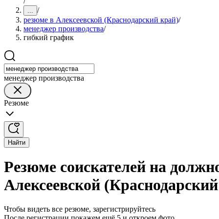
/
/
...
резюме в Алексеевской (Краснодарский край)
/
менеджер производства
/
гибкий график
менеджер производства
Резюме
Найти
Резюме соискателей на должн
Алексеевской (Краснодарский
Чтобы видеть все резюме, зарегистрируйтесь
После регистрации покажем ещё 5 и откроем фото