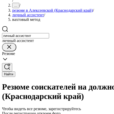
/
/
...
резюме в Алексеевской (Краснодарский край)
/
личный ассистент
/
вахтовый метод
личный ассистент
Резюме
Найти
Резюме соискателей на должно
(Краснодарский край)
Чтобы видеть все резюме, зарегистрируйтесь
После регистрации откроем фото