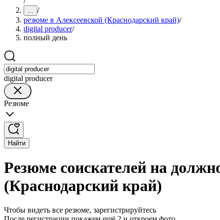
/
/
...
резюме в Алексеевской (Краснодарский край)
/
digital producer
/
полный день
digital producer
Резюме
Найти
Резюме соискателей на должно
(Краснодарский край)
Чтобы видеть все резюме, зарегистрируйтесь
После регистрации покажем ещё 2 и откроем фото