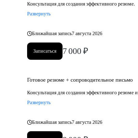
• Студенты и выпускники
Консультация для создания эффективного резюме.
• Административный и операционный менеджмент
Развернуть
• HR
• Образование и развитие
• HoReCa
Ближайшая запись
7 августа 2026
• Логистика и закупочная политика
7 000
₽
• Фешн и бьюти
Записаться
• Спорт
• GR и внешняя политика
• Продажи
Готовое резюме + сопроводительное письмо
• Производство и технологии
Консультация для создания эффективного резюме 
Знакомлю с рынком, создаю эффективные резюме, по
Развернуть
перспектив. Могу быть рядом в периоды, когда проф
Ближайшая запись
7 августа 2026