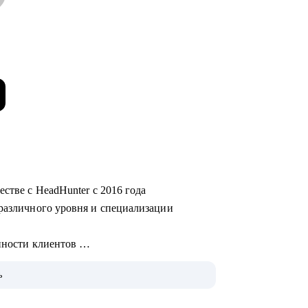
естве с HeadHunter с 2016 года
 различного уровня и специализации
енности клиентов
остроения карьерных треков, подготовки к
ь
 компаний федерального и регионального