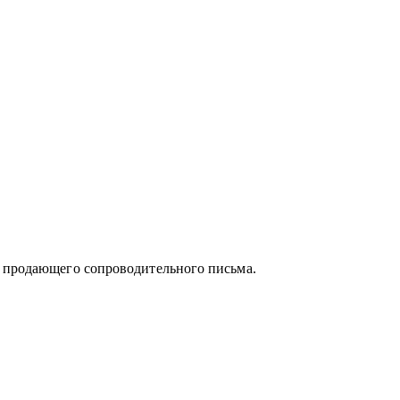
и продающего сопроводительного письма.
могаю с самооценкой и определением
ессиональная поддержка особенно важна.