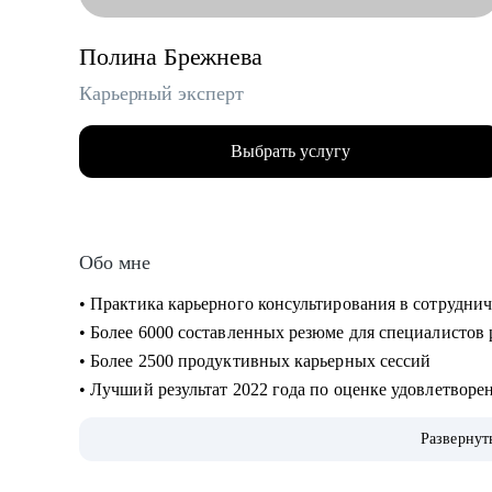
Полина Брежнева
Карьерный эксперт
Выбрать услугу
Обо мне
• Практика карьерного консультирования в сотруднич
• Более 6000 составленных резюме для специалистов
• Более 2500 продуктивных карьерных сессий
• Лучший результат 2022 года по оценке удовлетвор
• Объемная практика карьерного консультирования, п
Развернут
интервью и самопрезентации
• Опыт работы в HR структурах холдинговых групп,