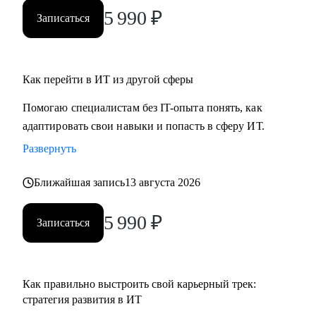
ты новичок и только определяешься с выбором, я проведу
5 990
₽
Записаться
для тебя обзор на самые востребованные профессии в
сфере ИТ, расскажу про лайфхаки и особенности работы.
Как перейти в ИТ из другой сферы
Помогаю специалистам без IT-опыта понять, как
адаптировать свои навыки и попасть в сферу ИТ.
Развернуть
Ближайшая запись
13 августа 2026
5 990
₽
Записаться
Как правильно выстроить свой карьерный трек:
стратегия развития в ИТ