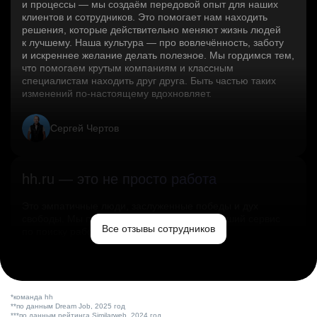
и процессы — мы создаём передовой опыт для наших
клиентов и сотрудников. Это помогает нам находить
решения, которые действительно меняют жизнь людей
к лучшему. Наша культура — про вовлечённость, заботу
и искреннее желание делать полезное. Мы гордимся тем,
что помогаем крутым компаниям и классным
специалистам находить друг друга. Быть частью таких
изменений по‑настоящему вдохновляет.
Сергей Чертов
hh.ru — это не просто работа
Это эмпатичные люди, заслуженные победы и дух
свободы. Мы помогаем миру и создаём лучший сервис
Все отзывы сотрудников
по поиску работы в стране.
Ольга Емельянова
*команда hh
**по данным Dream Job, 2025 год
***по данным рейтинга Similarweb, 2024 год