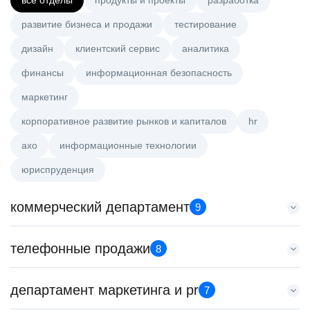
все отделы
продукты и проекты
разработка
развитие бизнеса и продажи
тестирование
дизайн
клиентский сервис
аналитика
финансы
информационная безопасность
маркетинг
корпоративное развитие рынков и капиталов
hr
axo
информационные технологии
юриспруденция
коммерческий департамент
9
Старший аналитик клиентской эффективности
телефонные продажи
8
HeadHunter::Коммерческий департамент
3 авг. 2026
Менеджер по продажам крупному бизнесу
департамент маркетинга и pr
з/п не указана
7
HeadHunter::Телефонные продажи
Москва