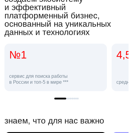
и эффективный
платформенный бизнес,
основанный на уникальных
данных и технологиях
4,5
2
сотр
средняя оценка hh.ru как работодателя **
в hh.
знаем, что для нас важно