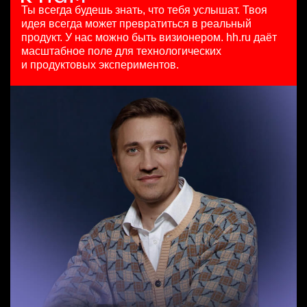
HeadHunter::Коммерческий департамент
HeadHunter::Департамент маркетинга
100000 - 137000 ₽
Ты всегда будешь знать, что тебя услышат.
Твоя
Маркетинговый аналитик на направление "Страны"
20 июл. 2026
24 июл. 2026
Ярославль
идея всегда может превратиться в реальный
HeadHunter::Analytics/Data Science
з/п не указана
з/п не указана
продукт.
У нас можно быть визионером. hh.ru даёт
4 авг. 2026
Ярославль
Ташкент
масштабное поле для технологических
Специалист телемаркетинга
з/п не указана
и продуктовых экспериментов.
HeadHunter::Телефонные продажи
Москва
Key Account Manager (EdTech)
13 июл. 2026
HeadHunter::Коммерческий департамент
10000000 so'm
вчера
Ташкент
150000 ₽
Ярославль