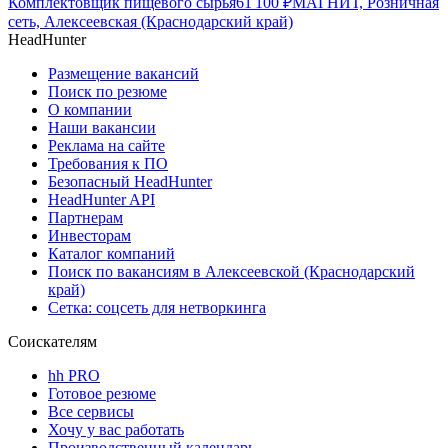
Комплектовщик пищевого сырья
61 100
₽
МАГНИТ, Розничная
сеть, Алексеевская (Краснодарский край)
HeadHunter
Размещение вакансий
Поиск по резюме
О компании
Наши вакансии
Реклама на сайте
Требования к ПО
Безопасный HeadHunter
HeadHunter API
Партнерам
Инвесторам
Каталог компаний
Поиск по вакансиям в Алексеевской (Краснодарский
край)
Сетка: соцсеть для нетворкинга
Соискателям
hh PRO
Готовое резюме
Все сервисы
Хочу у вас работать
Производственный календарь