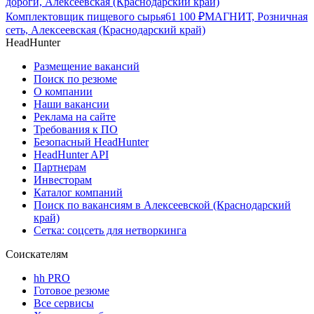
дороги, Алексеевская (Краснодарский край)
Комплектовщик пищевого сырья
61 100
₽
МАГНИТ, Розничная
сеть, Алексеевская (Краснодарский край)
HeadHunter
Размещение вакансий
Поиск по резюме
О компании
Наши вакансии
Реклама на сайте
Требования к ПО
Безопасный HeadHunter
HeadHunter API
Партнерам
Инвесторам
Каталог компаний
Поиск по вакансиям в Алексеевской (Краснодарский
край)
Сетка: соцсеть для нетворкинга
Соискателям
hh PRO
Готовое резюме
Все сервисы