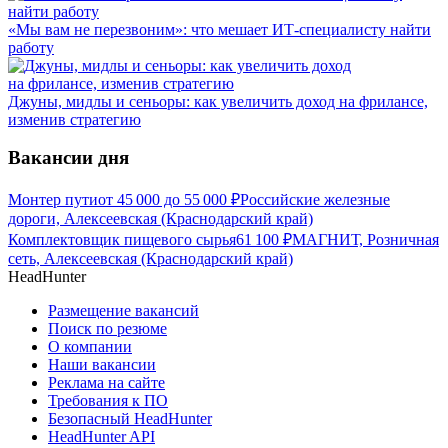
«Мы вам не перезвоним»: что мешает ИТ-специалисту найти
работу
Джуны, мидлы и сеньоры: как увеличить доход на фрилансе,
изменив стратегию
Вакансии дня
Монтер пути
от
45 000
до
55 000
₽
Российские железные
дороги, Алексеевская (Краснодарский край)
Комплектовщик пищевого сырья
61 100
₽
МАГНИТ, Розничная
сеть, Алексеевская (Краснодарский край)
HeadHunter
Размещение вакансий
Поиск по резюме
О компании
Наши вакансии
Реклама на сайте
Требования к ПО
Безопасный HeadHunter
HeadHunter API