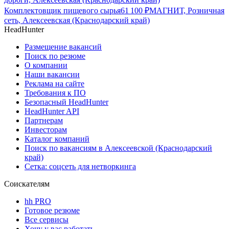
Комплектовщик пищевого сырья
61 100
₽
МАГНИТ, Розничная
сеть, Алексеевская (Краснодарский край)
HeadHunter
Размещение вакансий
Поиск по резюме
О компании
Наши вакансии
Реклама на сайте
Требования к ПО
Безопасный HeadHunter
HeadHunter API
Партнерам
Инвесторам
Каталог компаний
Поиск по вакансиям в Алексеевской (Краснодарский
край)
Сетка: соцсеть для нетворкинга
Соискателям
hh PRO
Готовое резюме
Все сервисы
Хочу у вас работать