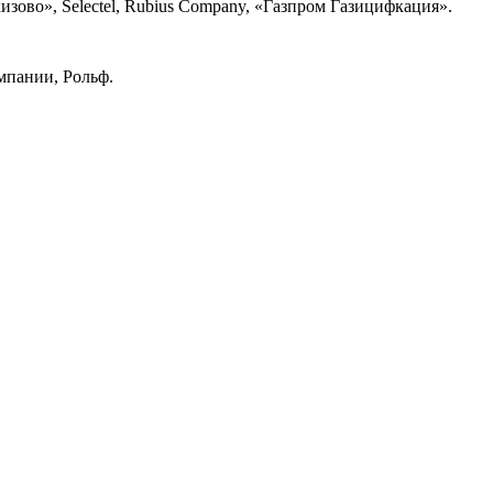
зово», Selectel, Rubius Company, «Газпром Газицифкация».
мпании, Рольф.