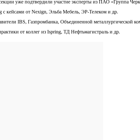
 секции уже подтвердили участие эксперты из ПАО «Группа Черки
ng с кейсами от Nexign, Эльба Мебель, ЭР-Телеком и др.
авители IBS, Газпромбанка, Объединенной металлургической ко
актики от коллег из Ispring, ТД Нефтьмагистраль и др.