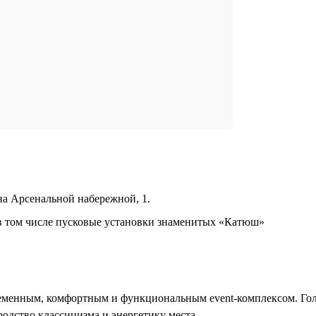
а Арсенальной набережной, 1.
в том числе пусковые установки знаменитых «Катюш»
временным, комфортным и функциональным event-комплексом. Го
одство классицизма и энергетику места.