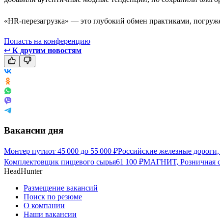
«HR-перезагрузка» — это глубокий обмен практиками, погруже
Попасть на конференцию
↩
К другим новостям
Вакансии дня
Монтер пути
от
45 000
до
55 000
₽
Российские железные дороги,
Комплектовщик пищевого сырья
61 100
₽
МАГНИТ, Розничная се
HeadHunter
Размещение вакансий
Поиск по резюме
О компании
Наши вакансии