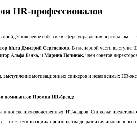
для HR-профессионалов
 пройдёт ключевое событие в сфере управления персоналом — 
тор hh.ru Дмитрий Сергиенков
. В пленарной части выступит
Н
ктор Альфа-Банка, и
Марина Починок,
член советов директоро
 выступление мотивационных спикеров и независимых HR-экспе
ов номинантов Премии HR-бренд:
а и поиске производственных, ИТ-кадров. Спикеры: представит
 — от «феминизации» производства до развития инженерного 