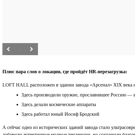
/
Плюс пара слов о локации, где пройдёт HR-перезагрузка:
LOFT HALL расположен в здании завода «Арсенал» XIX века н
Здесь производили оружие, прославившее Россию — 
Здесь делали космические аппараты
Здесь работал юный Иосиф Бродский
А сейчас одно из исторических зданий завода стало ультрасо
добавили аутентичные модные тенденции, но сохранили благор