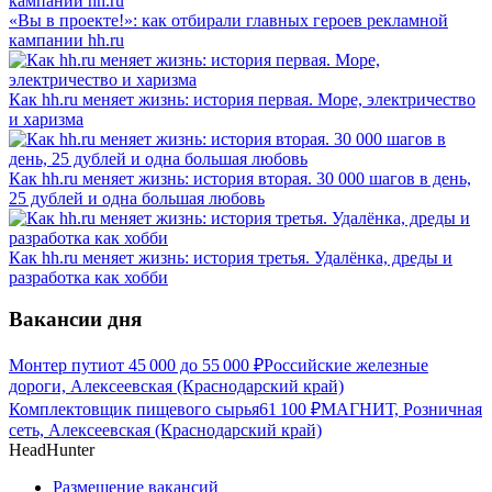
«Вы в проекте!»: как отбирали главных героев рекламной
кампании hh.ru
Как hh.ru меняет жизнь: история первая. Море, электричество
и харизма
Как hh.ru меняет жизнь: история вторая. 30 000 шагов в день,
25 дублей и одна большая любовь
Как hh.ru меняет жизнь: история третья. Удалёнка, дреды и
разработка как хобби
Вакансии дня
Монтер пути
от
45 000
до
55 000
₽
Российские железные
дороги, Алексеевская (Краснодарский край)
Комплектовщик пищевого сырья
61 100
₽
МАГНИТ, Розничная
сеть, Алексеевская (Краснодарский край)
HeadHunter
Размещение вакансий