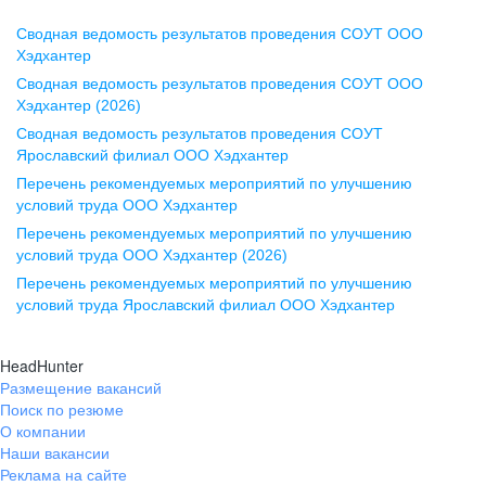
Сводная ведомость результатов проведения СОУТ ООО
Воронеж
Хэдхантер
Сводная ведомость результатов проведения СОУТ ООО
ул. Комиссаржевской, д. 10,
Хэдхантер (2026)
офис 1212
Сводная ведомость результатов проведения СОУТ
+7 473 280-05-05
Ярославский филиал ООО Хэдхантер
pr@vrn.hh.ru
Перечень рекомендуемых мероприятий по улучшению
условий труда ООО Хэдхантер
Казань
Перечень рекомендуемых мероприятий по улучшению
ул. Спартаковская, д. 2А, этаж 3,
условий труда ООО Хэдхантер (2026)
помещение 15
Перечень рекомендуемых мероприятий по улучшению
условий труда Ярославский филиал ООО Хэдхантер
+7 843 212-12-50
pr@kzn.hh.ru
HeadHunter
Размещение вакансий
Екатеринбург
Поиск по резюме
ул. Боевых Дружин, стр. 20,
О компании
5 этаж, офис 505, 521
Наши вакансии
Реклама на сайте
+7 343 226-79-99