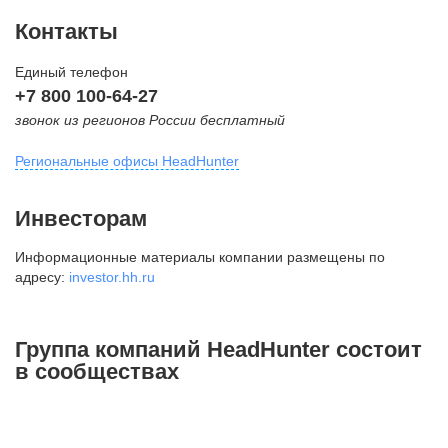
Контакты
Единый телефон
+7 800 100-64-27
звонок из регионов России бесплатный
Региональные офисы HeadHunter
Москва
Инвесторам
внутригородская территория
Информационные материалы компании размещены по
Муниципальный округ Тверской,
адресу:
investor.hh.ru
2-я Брестская ул., д. 48,
помещение 25
+7 495 974-64-27
Группа компаний HeadHunter состоит
+7 495 980-64-27
в сообществах
+7 495 134-92-24
press@hh.ru