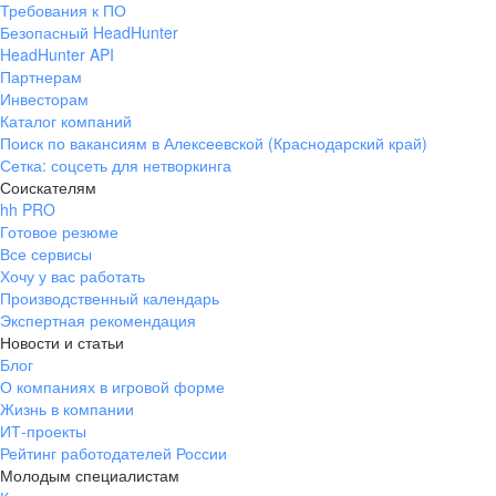
Требования к ПО
pr@ural.hh.ru
Безопасный HeadHunter
HeadHunter API
Краснодар
Партнерам
Инвесторам
ул. Янковского, д. 169, 7 этаж,
Каталог компаний
706 каб.
Поиск по вакансиям в Алексеевской (Краснодарский край)
+7 861 205-55-57
Сетка: соцсеть для нетворкинга
pr@krd.hh.ru
Соискателям
hh PRO
Готовое резюме
Владивосток
Все сервисы
пер. Ланинский д. 4, офис 3.4
Хочу у вас работать
Производственный календарь
+7 423 202-33-28
Экспертная рекомендация
pr@dv.hh.ru
Новости и статьи
Блог
Новосибирск
О компаниях в игровой форме
Жизнь в компании
ул. Большевистская, д. 35,
ИТ-проекты
помещение 21
Рейтинг работодателей России
+7 383 207-94-64
Молодым специалистам