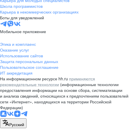
Карьера для молодых специалистов
pr@nsk.hh.ru
Школа программистов
Карьера в некоммерческих организациях
Минск
Боты для уведомлений
пр-т Дзержинского, д. 57,
10 этаж, помещение 45-1
Мобильное приложение
+375 (17)
336-03-02
Этика и комплаенс
pr@rabota.by
Оказание услуг
Использование сайтов
Алматы
Защита персональных данных
Пользовательское соглашение
пр. Абая, д. 151, БЦ Алатау,
ИТ аккредитация
12 этаж, офис 1209
На информационном ресурсе hh.ru
применяются
+7 727 232-13-13
рекомендательные технологии
(информационные технологии
pr@headhunter.com.kz
предоставления информации на основе сбора, систематизации
и анализа сведений, относящихся к предпочтениям пользователей
сети «Интернет», находящихся на территории Российской
Федерации)
Русский