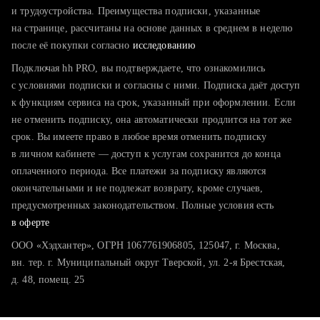
тратите много времени на поиск и вручную поднимаете
и трудоустройства. Преимущества подписки, указанные
резюме
на странице, рассчитаны на основе данных в среднем в неделю
после её покупки согласно
хотите сравнить себя с конкурентами и оценить шансы
исследованию
Подключая hh PRO, вы подтверждаете, что ознакомились
с условиями подписки и согласны с ними. Подписка даёт доступ
к функциям сервиса на срок, указанный при оформлении. Если
не отменить подписку, она автоматически продлится на тот же
срок. Вы имеете право в любое время отменить подписку
в личном кабинете — доступ к услугам сохранится до конца
оплаченного периода. Все платежи за подписку являются
окончательными и не подлежат возврату, кроме случаев,
предусмотренных законодательством. Полные условия есть
в оферте
ООО «Хэдхантер», ОГРН 1067761906805, 125047, г. Москва,
вн. тер. г. Муниципальный округ Тверской, ул. 2-я Брестская,
д. 48, помещ. 25